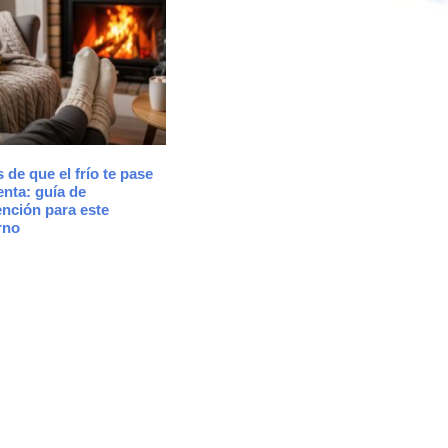
 de que el frío te pase
enta: guía de
nción para este
rno