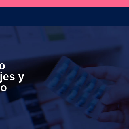
ío
jes y
ino