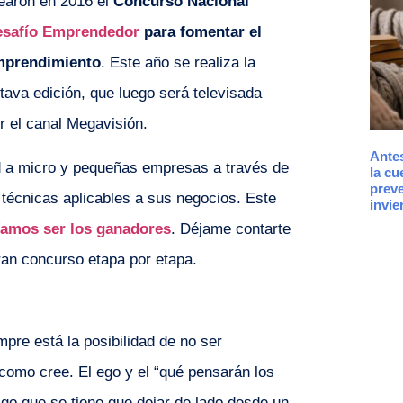
earon en 2016 el
Concurso Nacional
esafío Emprendedor
para fomentar el
mprendimiento
. Este año se realiza la
tava edición, que luego será televisada
r el canal Megavisión.
Antes
ad a micro y pequeñas empresas a través de
la cu
preve
técnicas aplicables a sus negocios. Este
invie
ríamos ser los ganadores
. Déjame contarte
ran concurso etapa por etapa.
pre está la posibilidad de no ser
como cree. El ego y el “qué pensarán los
o que se tiene que dejar de lado desde un