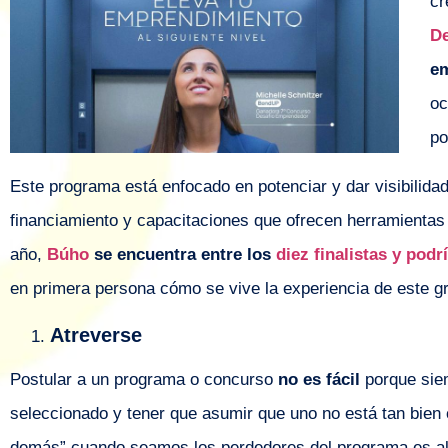
cr
D
e
oc
po
Este programa está enfocado en potenciar y dar visibilid
financiamiento y capacitaciones que ofrecen herramientas 
año,
Búho
se encuentra entre los
diez finalistas y pod
en primera persona cómo se vive la experiencia de este g
Atreverse
Postular a un programa o concurso
no es fácil
porque siem
seleccionado y tener que asumir que uno no está tan bien 
demás” cuando seamos los perdedores del programa es alg