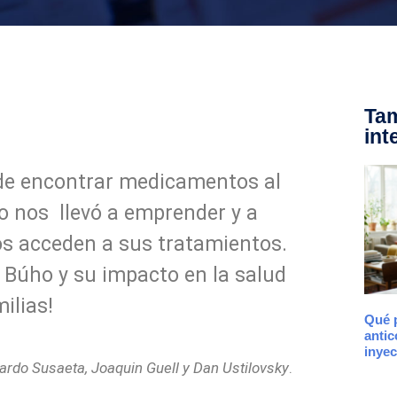
Tam
int
de encontrar medicamentos al
o nos llevó a emprender y a
os acceden a sus tratamientos.
ó Búho y su impacto en la salud
ilias!
Qué p
antic
inyec
ardo Susaeta, Joaquin Guell y Dan Ustilovsky
.