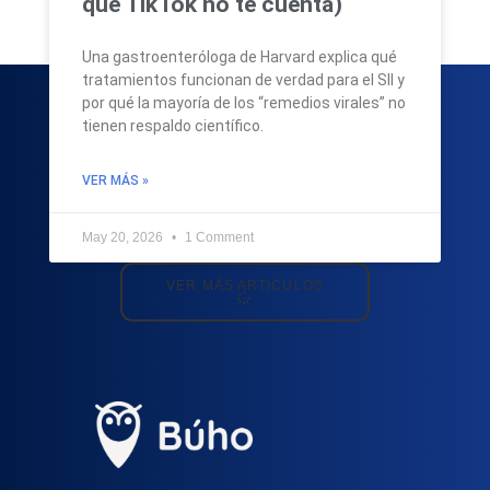
que TikTok no te cuenta)
Una gastroenteróloga de Harvard explica qué
tratamientos funcionan de verdad para el SII y
por qué la mayoría de los “remedios virales” no
tienen respaldo científico.
VER MÁS »
May 20, 2026
1 Comment
VER MÁS ARTICULOS