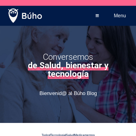
Venta telefónica
+569 5005 3590
Menu
Conversemos
de Salud, bienestar y
tecnología
Bienvenid@ al Búho Blog
Todos
Tecnologia
Salud
Medicamentos