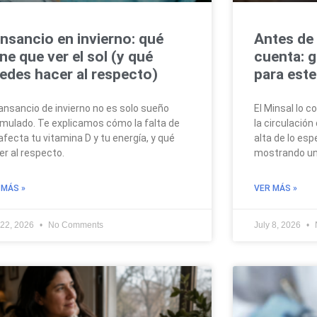
nsancio en invierno: qué
Antes de 
ene que ver el sol (y qué
cuenta: g
edes hacer al respecto)
para este
cansancio de invierno no es solo sueño
El Minsal lo 
mulado. Te explicamos cómo la falta de
la circulación
 afecta tu vitamina D y tu energía, y qué
alta de lo esp
er al respecto.
mostrando u
 MÁS »
VER MÁS »
 22, 2026
No Comments
July 8, 2026