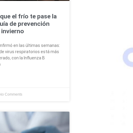
que el frío te pase la
uía de prevención
 invierno
confirmó en las últimas semanas:
 de virus respiratorios está más
erado, con la Influenza B
n
No Comments