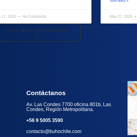
VER MÁS »
e 17, 2026
No Comments
May 27, 2026
VER MÁS ARTICULOS
Contáctanos
Av. Las Condes 7700 oficina 801b, Las
Condes, Región Metropolitana.
+56 9 5005 3590
contacto@buhochile.com