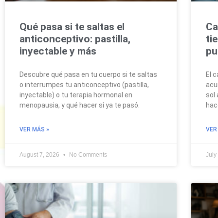
Qué pasa si te saltas el
Ca
anticonceptivo: pastilla,
ti
inyectable y más
pu
Descubre qué pasa en tu cuerpo si te saltas
El 
o interrumpes tu anticonceptivo (pastilla,
acu
inyectable) o tu terapia hormonal en
sol
menopausia, y qué hacer si ya te pasó.
hac
VER MÁS »
VER
August 7, 2026
No Comments
July