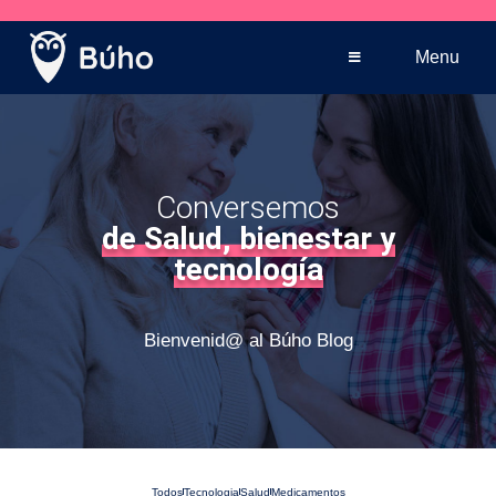
Venta telefónica
+569 5005 3590
Menu
Conversemos
de Salud, bienestar y
tecnología
Bienvenid@ al Búho Blog
Todos
Tecnologia
Salud
Medicamentos