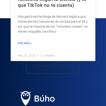
que TikTok no te cuenta)
Una gastroenteróloga de Harvard explica qué
tratamientos funcionan de verdad para el SII y
por qué la mayoría de los “remedios virales” no
tienen respaldo científico.
VER MÁS »
May 20, 2026
1 Comment
VER MÁS ARTICULOS