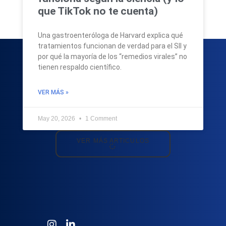
que TikTok no te cuenta)
Una gastroenteróloga de Harvard explica qué
tratamientos funcionan de verdad para el SII y
por qué la mayoría de los “remedios virales” no
tienen respaldo científico.
VER MÁS »
May 20, 2026
1 Comment
VER MÁS ARTICULOS