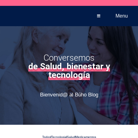
Venta telefónica
+569 5005 35
Menu
Conversemos
de Salud, bienestar y
tecnología
Bienvenid@ al Búho Blog
Todos
Tecnologia
Salud
Medicamentos