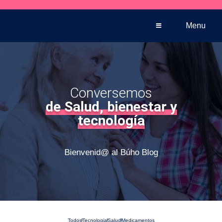
Venta telefónica
+569 5005 3590
Menu
Conversemos
de Salud, bienestar y
tecnología
Bienvenid@ al Búho Blog
Todos
Tecnologia
Salud
Medicamentos