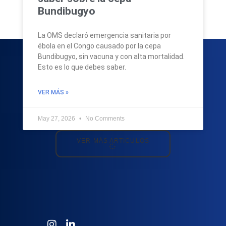
Bundibugyo
La OMS declaró emergencia sanitaria por
ébola en el Congo causado por la cepa
Bundibugyo, sin vacuna y con alta mortalidad.
Esto es lo que debes saber.
VER MÁS »
May 27, 2026
No Comments
VER MÁS ARTICULOS