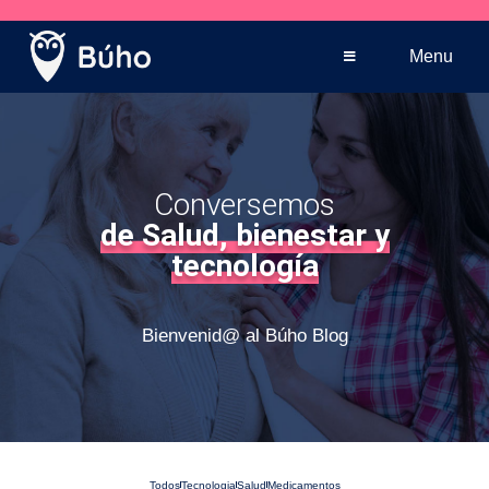
Venta telefónica
+569 5005 3590
Menu
Conversemos
de Salud, bienestar y
tecnología
Bienvenid@ al Búho Blog
Todos
Tecnologia
Salud
Medicamentos