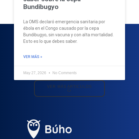
Bundibugyo
La OMS declaró emergencia sanitaria por
ébola en el Congo causado por la cepa
Bundibugyo, sin vacuna y con alta mortalidad.
Esto es lo que debes saber.
VER MÁS »
May 27, 2026
No Comments
VER MÁS ARTICULOS