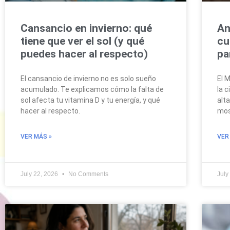
Cansancio en invierno: qué
An
tiene que ver el sol (y qué
cu
puedes hacer al respecto)
pa
El cansancio de invierno no es solo sueño
El 
acumulado. Te explicamos cómo la falta de
la 
sol afecta tu vitamina D y tu energía, y qué
alta
hacer al respecto.
mos
VER MÁS »
VER
July 22, 2026
No Comments
July