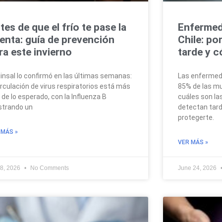
tes de que el frío te pase la
Enfermed
enta: guía de prevención
Chile: po
ra este invierno
tarde y 
Minsal lo confirmó en las últimas semanas:
Las enfermed
circulación de virus respiratorios está más
85% de las mu
 de lo esperado, con la Influenza B
cuáles son la
trando un
detectan tard
protegerte.
 MÁS »
VER MÁS »
 8, 2026
No Comments
June 24, 2026