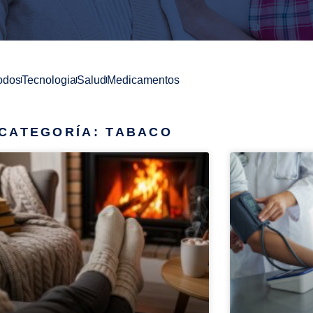
odos
Tecnologia
Salud
Medicamentos
CATEGORÍA: TABACO