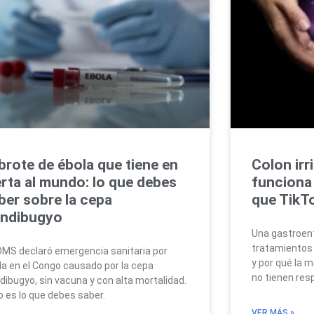
 brote de ébola que tiene en
Colon irri
erta al mundo: lo que debes
funciona 
ber sobre la cepa
que TikTo
ndibugyo
Una gastroent
tratamientos 
OMS declaró emergencia sanitaria por
y por qué la m
la en el Congo causado por la cepa
no tienen resp
dibugyo, sin vacuna y con alta mortalidad.
o es lo que debes saber.
VER MÁS »